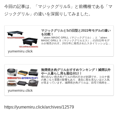
今回の記事は、「マジックグリルS」と前機種である「マ
ジックグリル」の違いを深掘りしてみました。
マジックグリルとSの旧型と2022年モデルの違い
を比較！
「abien MAGIC GRILL（マジックグリル）」と「abien
MAGIC GRILL S（マジックグリルエス）」の2022年モデ
ルが発売されす。2021年に発売されたスタイリッシュなホ
ットプレートの第2段となる2機種で、機能が大幅...
yumemiru.click
無煙焼き肉グリルおすすめランキング！減煙以外
や一人暮らし用も順位付け！
煙の出ない焼き肉グリルの売れ行きが好調です。コロナ禍
の巣ごもり需要の影響もあり、過去に類を見ないほど人気
が高まっています。減煙焼き肉グリルは、自宅で焼肉を食
べたいけど、煙が出たり匂いが付くのが気になる人にぴっ
たりの商品になっています。今回の...
yumemiru.click
https://yumemiru.click/archives/12579