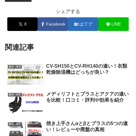
シェアする
X
Facebook
はてブ
LINE
関連記事
CV-SH150とCV-RH140の違い！衣類
趣味・家電
乾燥除湿機はどっちが良い？
メディリフトとプラスとアクアの違い
趣味・家電
を比較！口コミ・評判や効果を紹介
焼き上手さんαとβとプラスの5つの違
趣味・家電
い！レビューや廃盤の真相