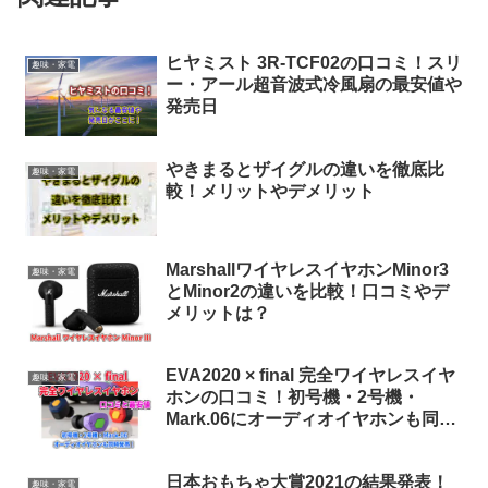
ヒヤミスト 3R-TCF02の口コミ！スリ
趣味・家電
ー・アール超音波式冷風扇の最安値や
発売日
やきまるとザイグルの違いを徹底比
趣味・家電
較！メリットやデメリット
MarshallワイヤレスイヤホンMinor3
趣味・家電
とMinor2の違いを比較！口コミやデ
メリットは？
EVA2020 × final 完全ワイヤレスイヤ
趣味・家電
ホンの口コミ！初号機・2号機・
Mark.06にオーディオイヤホンも同時
発売！
日本おもちゃ大賞2021の結果発表！
趣味・家電