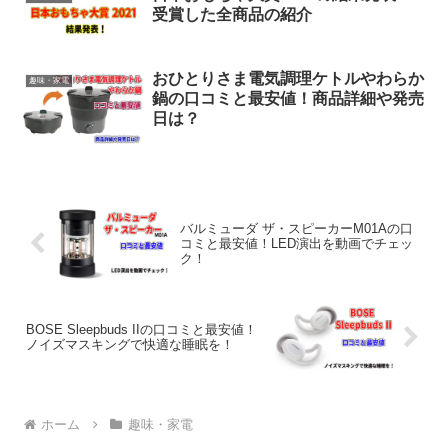
受賞した全商品の紹介
おひとりさま電気調理ケトルやわらか
趣味・家電
鍋の口コミと最安値！商品詳細や発売
日は？
バルミューダ ザ・スピーカーM01Aの口
コミと最安値！LED演出を動画でチェッ
ク！
BOSE Sleepbuds IIの口コミと最安値！
ノイズマスキングで快適な睡眠を！
ホーム
趣味・家電