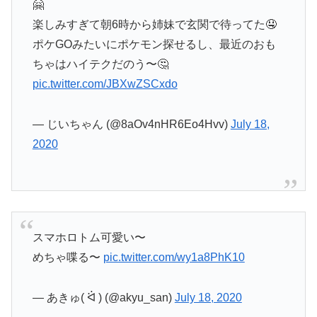
🤗
楽しみすぎて朝6時から姉妹で玄関で待ってた🤤
ポケGOみたいにポケモン探せるし、最近のおも
ちゃはハイテクだのう〜🤔
pic.twitter.com/JBXwZSCxdo
— じいちゃん (@8aOv4nHR6Eo4Hvv)
July 18,
2020
スマホロトム可愛い〜
めちゃ喋る〜
pic.twitter.com/wy1a8PhK10
— あきゅ( ᐛ ) (@akyu_san)
July 18, 2020