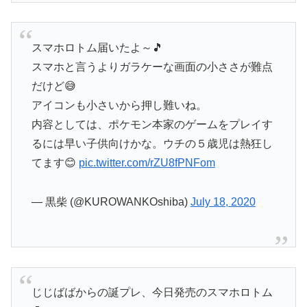
スマホロトム届いたよ～🎵
スマホと言うよりガラケーな画面の小ささが難点
だけど😅
アイコンも小さいから押し難いね。
内容としては、ポケモン本家のゲームをプレイす
るには早い子供向けかな。ウチの５歳児は熱狂し
てます😊
pic.twitter.com/rZU8fPNFom
— 黒柴 (@KUROWANKOshiba)
July 18, 2020
じじばばからの誕プレ、今日発売のスマホロトム