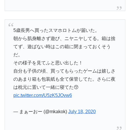
5歳長男へ買ったスマホロトムが届いた。
朝から肌身離さず遊び、ニヤニヤしてる。箱は捨
てず、遊ばない時はこの箱に閉まっておくそう
だ。
その様子を見てふと思い出した！
自分も子供の頃、買ってもらったゲームは嬉しさ
のあまり箱も包装紙も全て保管してた。さらに夜
は枕元に置いて一緒に寝てた😙
pic.twitter.com/U5zK5JOvw6
— まぁーおー (@mkakok)
July 18, 2020