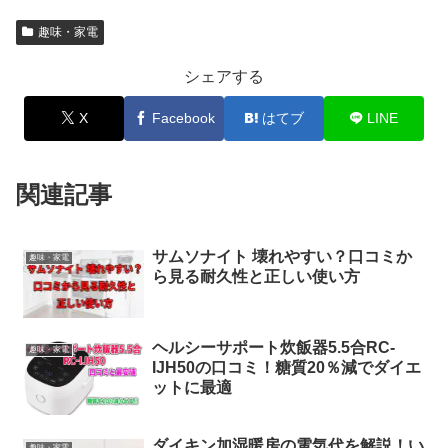
趣味・家電
シェアする
X
Facebook
はてブ
LINE
関連記事
サムソナイト 壊れやすい？口コミか
趣味・家電
ら見る耐久性と正しい使い方
ヘルシーサポート炊飯器5.5合RC-
趣味・家電
IJH50の口コミ！糖質20％減でダイエ
ットに最適
ダイキン加湿暖房の電気代を解説！い
趣味・家電