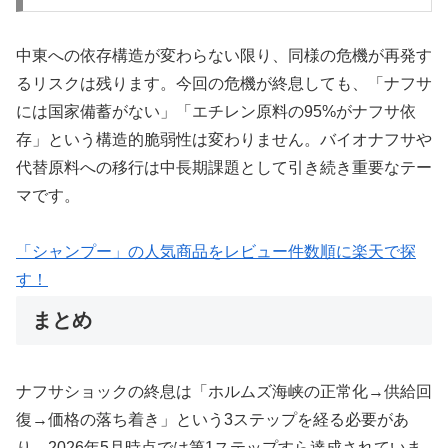
中東への依存構造が変わらない限り、同様の危機が再発す
るリスクは残ります。今回の危機が終息しても、「ナフサ
には国家備蓄がない」「エチレン原料の95%がナフサ依
存」という構造的脆弱性は変わりません。バイオナフサや
代替原料への移行は中長期課題として引き続き重要なテー
マです。
「シャンプー」の人気商品をレビュー件数順に楽天で探
す！
まとめ
ナフサショックの終息は「ホルムズ海峡の正常化→供給回
復→価格の落ち着き」という3ステップを経る必要があ
り、2026年5月時点では第1ステップすら達成されていま