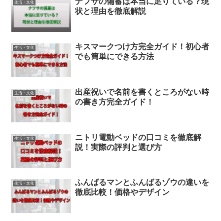
ナフサの備蓄は本当に足りている？現
生活・文化
状と理由を徹底解説
キスマークつけ方完全ガイド！初心者
生活・文化
でも簡単にできる方法
出産祝いで名前を書くところがない時
生活・文化
の書き方完全ガイド！
ニトリ電動ベッドの口コミを徹底解
生活・文化
説！実際の評判と選び方
ふんばるマンとふんばるゾウの違いを
生活・文化
徹底比較！価格やデザイン