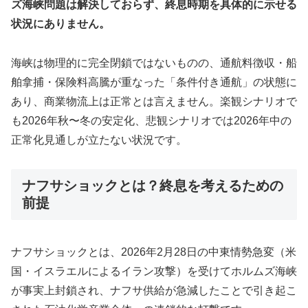
ズ海峡問題は解決しておらず、終息時期を具体的に示せる
状況にありません。
海峡は物理的に完全閉鎖ではないものの、通航料徴収・船
舶拿捕・保険料高騰が重なった「条件付き通航」の状態に
あり、商業物流上は正常とは言えません。楽観シナリオで
も2026年秋〜冬の安定化、悲観シナリオでは2026年中の
正常化見通しが立たない状況です。
ナフサショックとは？終息を考えるための
前提
ナフサショックとは、2026年2月28日の中東情勢急変（米
国・イスラエルによるイラン攻撃）を受けてホルムズ海峡
が事実上封鎖され、ナフサ供給が急減したことで引き起こ