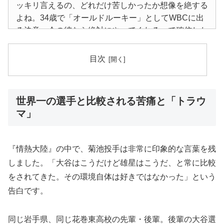
ッキリ言えるの、どれだけ苦しかったか想像を絶する
よね。34歳で「オールドルーキー」としてWBCに出
る決意、今の彼なら絶対にやってくれるって確信した
わ。腕の太さ、あれ人間業じゃないでしょｗ 貯金0円
で結婚したエピソードも、支えきった奥さんが凄すぎ
目次
て言葉が出ない。これぞ本物のプロフェッショナル！
世界一の選手と比較される苦痛と「トラウ
マ」
『情熱大陸』の中で、菊池投手は非常に印象的な言葉を残
しました。「大谷はこうだけど雄星はこうだ、と常に比較
をされてきた。その環境自体は好きではなかった」という
告白です。
同じ岩手県、同じ花巻東高校の先輩・後輩。後輩の大谷選