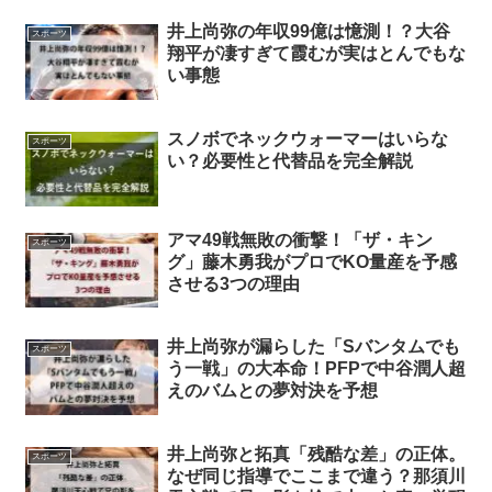
井上尚弥の年収99億は憶測！？大谷
スポーツ
翔平が凄すぎて霞むが実はとんでもな
い事態
スノボでネックウォーマーはいらな
スポーツ
い？必要性と代替品を完全解説
アマ49戦無敗の衝撃！「ザ・キン
スポーツ
グ」藤木勇我がプロでKO量産を予感
させる3つの理由
井上尚弥が漏らした「Sバンタムでも
スポーツ
う一戦」の大本命！PFPで中谷潤人超
えのバムとの夢対決を予想
井上尚弥と拓真「残酷な差」の正体。
スポーツ
なぜ同じ指導でここまで違う？那須川