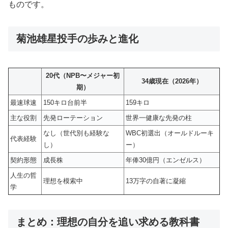
ものです。
菊池雄星投手の歩みと進化
20代（NPB〜メジャー初
34歳現在（2026年）
期）
最速球速
150キロ台前半
159キロ
主な役割
先発ローテーション
世界一健康な先発の柱
なし（世代別も経験な
WBC初選出（オールドルーキ
代表経験
し）
ー）
契約形態
成長株
年俸30億円（エンゼルス）
人生の哲
理想を模索中
13万字の自著に凝縮
学
まとめ：理想の自分を追い求める教科書