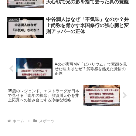
天心戦で兄の影を捨て去った真の覚醒
中谷潤人はなぜ「不気味」なのか？井
スポーツ
上尚弥を脅かす米国修行の強心臓と変
則アッパーの正体
Adoが実写MV「ビバリウム」で素顔を見
せた理由はなぜ？劣等感を越えた覚悟の
正体
35歳のレジェンド、エストラーダが日本
で見せる「晩年の執念」那須川天心を井
上拓真への踏み台にする冷徹な戦略
ホーム
スポーツ