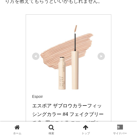
り方を教えてもらうといいかもしれません。
Espoir
エスポア ザブロウカラーフィッ
シングカラー #4 フェイクブリー
チ 3g 眉マスカラ スマッジプルー
フ 極細ブラシ 韓国コスメ espoir
ホーム
検索
トップ
サイドバー