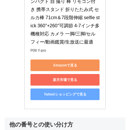
ンパクト 自 撮り 棒 リモコン付
き 携帯スタンド 折りたたみ式 セ
ルカ棒 71cm＆7段階伸縮 selfie st
ick 360°+260°可調節 4-7インチ多
機種対応 カメラ 一脚/三脚/セル
フィー/動画鑑賞/生放送に最適
P08 Y-pro
Amazonで見る
楽天市場で見る
Yahoo!ショッピングで見る
他の番号との使い分け方