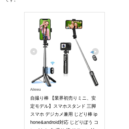
Ailewu
自撮り棒 【業界初売りミニ、安
定モデル】スマホスタンド 三脚 
スマホ デジカメ兼用 じどり棒 ip
hone&android対応 じどりぼう コ