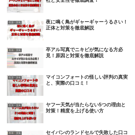
社と安全性を徹底調査！
夜に鳴く鳥がギャーギャーうるさい！
生活・文化
正体と対策を徹底解説
卒アル写真でニキビが気になる方必
生活・文化
見！原因と対策を徹底解説
マイコンフォートの怪しい評判の真実
生活・文化
と、実際の口コミ！
ヤフー天気が当たらない5つの理由と
生活・文化
対策！精度を上げる使い方
セイバンのランドセルで失敗した口コ
生活・文化