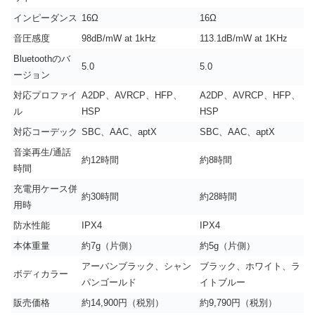
インピーダンス
16Ω
16Ω
音圧感度
98dB/mW at 1kHz
113.1dB/mW at 1KHz
Bluetoothのバ
5.0
5.0
ージョン
対応プロファイ
A2DP、AVRCP、HFP、
A2DP、AVRCP、HFP、
ル
HSP
HSP
対応コーデック
SBC、AAC、aptX
SBC、AAC、aptX
音楽再生/通話
約12時間
約8時間
時間
充電用ケース併
約30時間
約28時間
用時
防水性能
IPX4
IPX4
本体重量
約7g（片側）
約5g（片側）
アーバンブラック、シャン
ブラック、ホワイト、ラ
ボディカラー
パンゴールド
イトブルー
販売価格
約14,900円（税別）
約9,790円（税別）