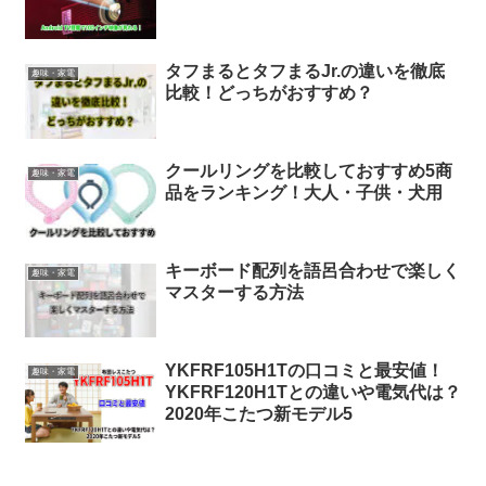
タフまるとタフまるJr.の違いを徹底
趣味・家電
比較！どっちがおすすめ？
クールリングを比較しておすすめ5商
趣味・家電
品をランキング！大人・子供・犬用
キーボード配列を語呂合わせで楽しく
趣味・家電
マスターする方法
YKFRF105H1Tの口コミと最安値！
趣味・家電
YKFRF120H1Tとの違いや電気代は？
2020年こたつ新モデル5