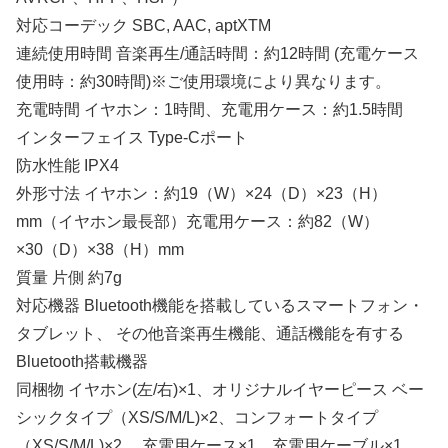
対応コーデック SBC, AAC, aptXTM
連続使用時間 音楽再生/通話時間：約12時間 (充電ケース
使用時：約30時間)※ご使用環境により異なります。
充電時間 イヤホン：1時間、充電用ケース：約1.5時間
インターフェイス Type-Cポート
防水性能 IPX4
外形寸法 イヤホン：約19（W）×24（D）×23（H）
mm（イヤホン最長部）充電用ケース：約82（W）
×30（D）×38（H）mm
質量 片側 約7g
対応機器 Bluetooth機能を搭載しているスマートフォン・
タブレット、 その他音楽再生機能、通話機能を有する
Bluetooth搭載機器
同梱物 イヤホン(左/右)×1、オリジナルイヤーピース ベー
シックタイプ（XS/S/M/L)×2、コンフォートタイプ
（XS/S/M/L)×2、 充電用ケース×1、充電用ケーブル×1、