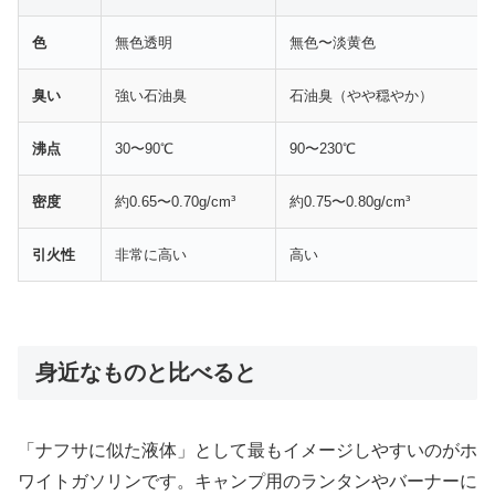
色
無色透明
無色〜淡黄色
臭い
強い石油臭
石油臭（やや穏やか）
沸点
30〜90℃
90〜230℃
密度
約0.65〜0.70g/cm³
約0.75〜0.80g/cm³
引火性
非常に高い
高い
身近なものと比べると
「ナフサに似た液体」として最もイメージしやすいのがホ
ワイトガソリンです。キャンプ用のランタンやバーナーに