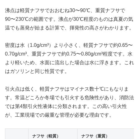
沸点は軽質ナフサでおおむね30〜90℃、重質ナフサで
90〜230℃の範囲です。沸点が30℃程度のものは真夏の気
温でも蒸発が始まる計算で、揮発性の高さがわかります。
密度は水（1.0g/cm³）より小さく、軽質ナフサで約0.65〜
0.70g/cm³、重質ナフサで約0.75〜0.80g/cm³程度です。水
より軽いため、水面に流出した場合は水に浮きます。これ
はガソリンと同じ性質です。
引火点は低く、軽質ナフサはマイナス数十℃にもなりま
す。常温どころか冬場でも引火する危険性があり、消防法
では第4類引火性液体に分類されます。この高い引火性
が、工業現場での厳重な管理が必要な理由です。
ナフサ（軽質）
ナフサ（重質）