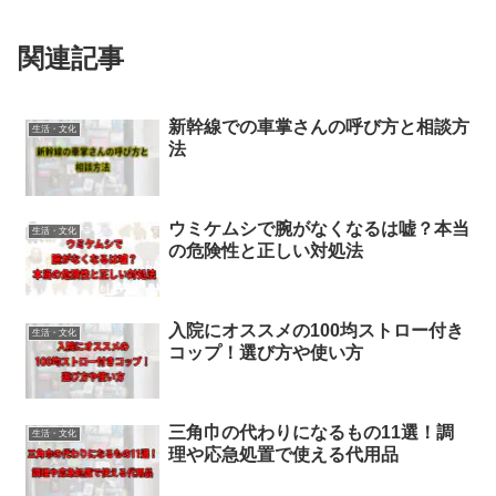
関連記事
新幹線での車掌さんの呼び方と相談方
生活・文化
法
ウミケムシで腕がなくなるは嘘？本当
生活・文化
の危険性と正しい対処法
入院にオススメの100均ストロー付き
生活・文化
コップ！選び方や使い方
三角巾の代わりになるもの11選！調
生活・文化
理や応急処置で使える代用品