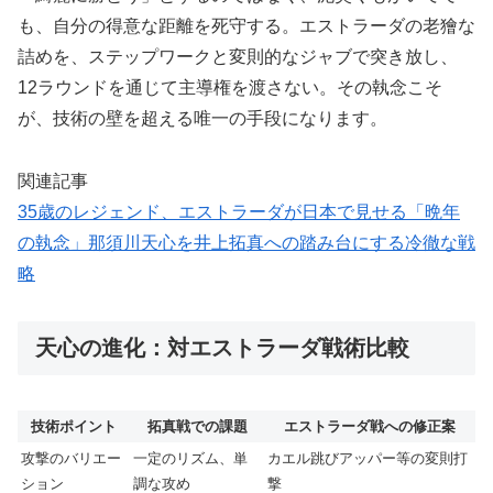
も、自分の得意な距離を死守する。エストラーダの老獪な
詰めを、ステップワークと変則的なジャブで突き放し、
12ラウンドを通じて主導権を渡さない。その執念こそ
が、技術の壁を超える唯一の手段になります。
関連記事
35歳のレジェンド、エストラーダが日本で見せる「晩年
の執念」那須川天心を井上拓真への踏み台にする冷徹な戦
略
天心の進化：対エストラーダ戦術比較
技術ポイント
拓真戦での課題
エストラーダ戦への修正案
攻撃のバリエー
一定のリズム、単
カエル跳びアッパー等の変則打
ション
調な攻め
撃