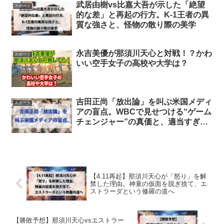
武居由樹vs比嘉大吾が示した「絶望
スポーツ
的な差」と再起の行方。K-1王者の異
質な強さと、怪物の散り際の美学
永吉美優が那須川天心と対戦！？かわ
スポーツ
いい空手女子の高校や大学は？
吉田正尚「放出論」を叫ぶ米国メディ
スポーツ
アの盲点。WBCで見せつける“ゲーム
チェンジャー”の真価と、適当すぎる
トレード論の正体
【4.11再起】那須川天心が「怒り」を解
禁した理由。神童の仮面を脱ぎ捨て、エ
ストラーダという修羅の道へ
【勝敗予想】那須川天心vsエストラー