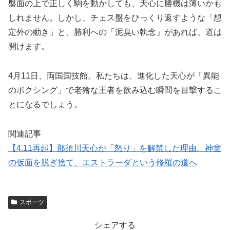
盤面の上で正しく駒を動かしても、天心に勝機は薄いかも
しれません。しかし、チェス盤をひっくり返すような「想
定外の動き」と、勝利への「泥臭い執念」があれば、道は
開けます。
4月11日、両国国技館。私たちは、進化した天心が「異能
のボクシング」で老獪な王者を飲み込む瞬間を目撃するこ
とになるでしょう。
関連記事
【4.11再起】那須川天心が「怒り」を解禁した理由。神童
の仮面を脱ぎ捨て、エストラーダという修羅の道へ
スポーツ
シェアする