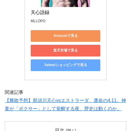
天心語録
MLLOPO
Amazonで見る
楽天市場で見る
Yahoo!ショッピングで見る
関連記事
【勝敗予想】那須川天心vsエストラーダ、運命の4.11。神
童が「ボクサー」として覚醒する夜、歴史は動くのか。
目次