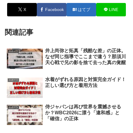
X
Facebook
はてブ
LINE
関連記事
井上尚弥と拓真「残酷な差」の正体。
スポーツ
なぜ同じ指導でここまで違う？那須川
天心戦で兄の影を捨て去った真の覚醒
水着がずれる原因と対策完全ガイド！
スポーツ
正しい選び方と着用方法
侍ジャパンは再び世界を震撼させる
スポーツ
か？WBC2026に漂う「違和感」と
「確信」の正体