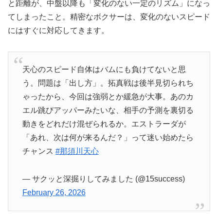
と距離が、中盤以降も「変化のない一定のリズム」になっ
てしまったこと。精密なボクサーは、変化のないスピード
にはすぐに対応してきます。
天心のスピード自体はバムにも負けてないと思
う。問題は「出し方」。拓真戦は後半見切られち
ゃったから、今回は強弱とか緩急が大事。あのカ
エル跳びアッパーみたいな、相手の予測を裏切る
動きをどれだけ混ぜられるか。エストラーダが
「あれ、次は何が来るんだ？」って迷い始めたら
チャンス
#那須川天心
— サクッと深掘りしてみました (@15success)
February 26, 2026