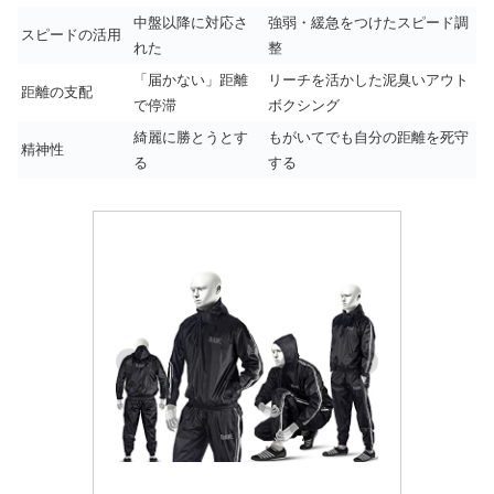
中盤以降に対応さ
強弱・緩急をつけたスピード調
スピードの活用
れた
整
「届かない」距離
リーチを活かした泥臭いアウト
距離の支配
で停滞
ボクシング
綺麗に勝とうとす
もがいてでも自分の距離を死守
精神性
る
する