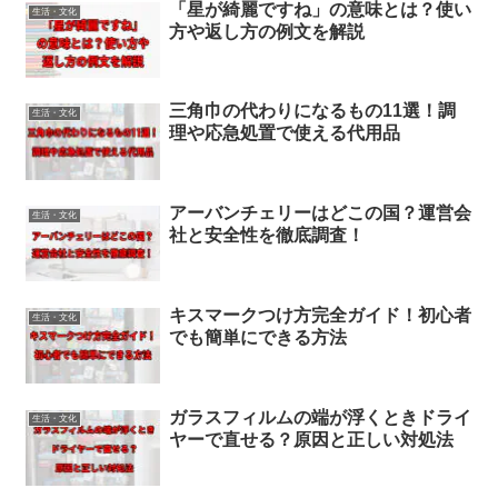
「星が綺麗ですね」の意味とは？使い
生活・文化
方や返し方の例文を解説
三角巾の代わりになるもの11選！調
生活・文化
理や応急処置で使える代用品
アーバンチェリーはどこの国？運営会
生活・文化
社と安全性を徹底調査！
キスマークつけ方完全ガイド！初心者
生活・文化
でも簡単にできる方法
ガラスフィルムの端が浮くときドライ
生活・文化
ヤーで直せる？原因と正しい対処法