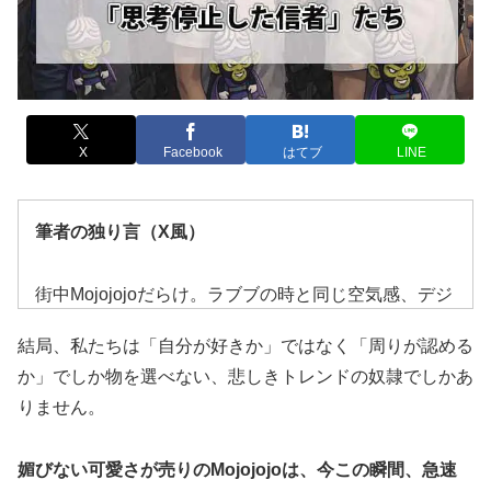
X
Facebook
はてブ
LINE
筆者の独り言（X風）
街中Mojojojoだらけ。ラブブの時と同じ空気感、デジ
ャブすぎる。個性を出すためのアイテムが、今や「置
結局、私たちは「自分が好きか」ではなく「周りが認める
いていかれないための制服」に成り下がってる地獄。
か」でしか物を選べない、悲しきトレンドの奴隷でしかあ
結局、ワイドパンツ履いてる自分もその一部だって気
りません。
づいた瞬間、鏡見るのが嫌になった。日本人の同調圧
力、マジで底なし沼。
媚びない可愛さが売りのMojojojoは、今この瞬間、急速