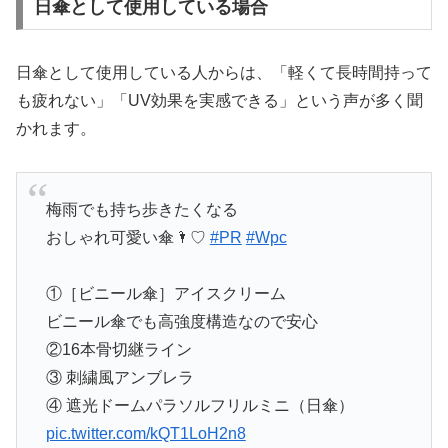
日傘として使用している場合
日傘として使用している人からは、「軽くて長時間持って
も疲れない」「UV効果を実感できる」という声が多く聞
かれます。
梅雨でも持ち歩きたくなる
おしゃれ可愛い傘🌂♡
#PR
#Wpc
①［ビニール傘］アイスクリーム
ビニール傘でも高強度構造なので安心
②16本骨切継ライン
③ 刺繍風アンブレラ
④ 遮光ドームパラソルフリルミニ（日傘）
pic.twitter.com/kQT1LoH2n8