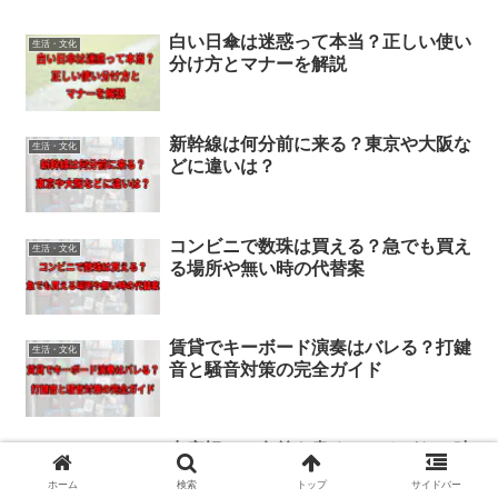
白い日傘は迷惑って本当？正しい使い
生活・文化
分け方とマナーを解説
新幹線は何分前に来る？東京や大阪な
生活・文化
どに違いは？
コンビニで数珠は買える？急でも買え
生活・文化
る場所や無い時の代替案
賃貸でキーボード演奏はバレる？打鍵
生活・文化
音と騒音対策の完全ガイド
出産祝いで名前を書くところがない時
生活・文化
の書き方完全ガイド！
ホーム
検索
トップ
サイドバー