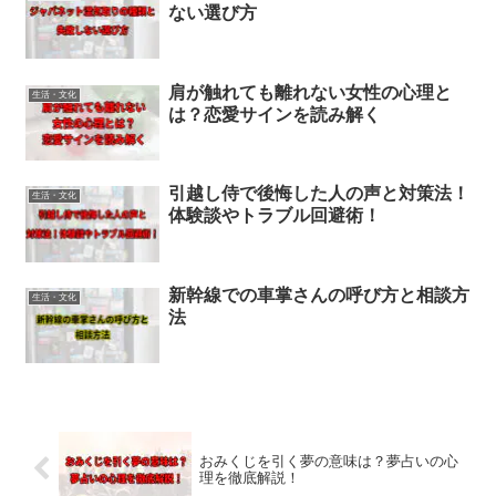
ない選び方
肩が触れても離れない女性の心理と
生活・文化
は？恋愛サインを読み解く
引越し侍で後悔した人の声と対策法！
生活・文化
体験談やトラブル回避術！
新幹線での車掌さんの呼び方と相談方
生活・文化
法
おみくじを引く夢の意味は？夢占いの心
理を徹底解説！