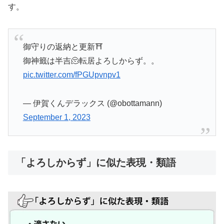
す。
御守りの返納と更新⛩️
御神籤は半吉🫠転居よろしからず。。
pic.twitter.com/fPGUpvnpv1
— 伊賀くんデラックス (@obottamann)
September 1, 2023
「よろしからず」に似た表現・類語