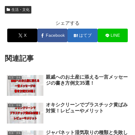
生活・文化
シェアする
X
Facebook
はてブ
LINE
関連記事
親戚へのお土産に添える一言メッセー
生活・文化
ジの書き方例文35選！
オキシクリーンでプラスチック黄ばみ
生活・文化
対策！レビューやメリット
ジャパネット湿気取りの種類と失敗し
生活・文化