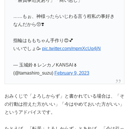
「勝負事厄災あり」「商い悪し」
……もぉ、神様ったらいじわる言う程私の事好き
なんだから😚❣️
指輪はももちゃん手作り😍💕
いいでしょ🥳
pic.twitter.com/mpmXcUq4jN
— 玉城鈴🌷レンカノKANSAI🌷
(@tamashiro_suzu)
February 9, 2023
おみくじで「よろしからず」と書かれている場合は、「そ
の行動は控えた方がいい」「今はやめておいた方がいい」
というアドバイスです。
たとえば、「転居：よろしからず」とあれば、「今は引っ